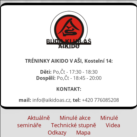
TRÉNINKY AIKIDO V AŠI, Kostelní 14:
Děti:
Po,Čt - 17:30 - 18:30
Dospělí:
Po,Čt - 18:45 - 20:00
KONTAKT:
mail:
info@aikidoas.cz,
tel:
+420 776085208
Aktuálně
Minulé akce
Minulé
semináře
Technické stupně
Videa
Odkazy
Mapa